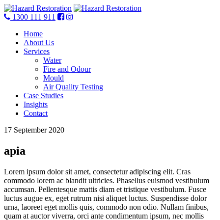
1300 111 911
Home
About Us
Services
Water
Fire and Odour
Mould
Air Quality Testing
Case Studies
Insights
Contact
17 September 2020
apia
Lorem ipsum dolor sit amet, consectetur adipiscing elit. Cras
commodo lorem ac blandit ultricies. Phasellus euismod vestibulum
accumsan. Pellentesque mattis diam et tristique vestibulum. Fusce
luctus augue ex, eget rutrum nisi aliquet luctus. Suspendisse dolor
urna, laoreet eget mollis quis, commodo non odio. Nullam finibus,
quam at auctor viverra, orci ante condimentum ipsum, nec mollis