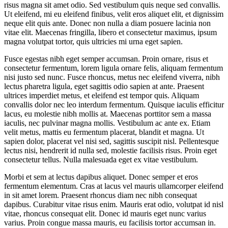
risus magna sit amet odio. Sed vestibulum quis neque sed convallis.
Ut eleifend, mi eu eleifend finibus, velit eros aliquet elit, et dignissim
neque elit quis ante. Donec non nulla a diam posuere lacinia non
vitae elit. Maecenas fringilla, libero et consectetur maximus, ipsum
magna volutpat tortor, quis ultricies mi urna eget sapien.
Fusce egestas nibh eget semper accumsan. Proin ornare, risus et
consectetur fermentum, lorem ligula ornare felis, aliquam fermentum
nisi justo sed nunc. Fusce rhoncus, metus nec eleifend viverra, nibh
lectus pharetra ligula, eget sagittis odio sapien at ante. Praesent
ultrices imperdiet metus, et eleifend est tempor quis. Aliquam
convallis dolor nec leo interdum fermentum. Quisque iaculis efficitur
lacus, eu molestie nibh mollis at. Maecenas porttitor sem a massa
iaculis, nec pulvinar magna mollis. Vestibulum ac ante ex. Etiam
velit metus, mattis eu fermentum placerat, blandit et magna. Ut
sapien dolor, placerat vel nisi sed, sagittis suscipit nisl. Pellentesque
lectus nisi, hendrerit id nulla sed, molestie facilisis risus. Proin eget
consectetur tellus. Nulla malesuada eget ex vitae vestibulum.
Morbi et sem at lectus dapibus aliquet. Donec semper et eros
fermentum elementum. Cras at lacus vel mauris ullamcorper eleifend
in sit amet lorem. Praesent rhoncus diam nec nibh consequat
dapibus. Curabitur vitae risus enim. Mauris erat odio, volutpat id nisl
vitae, rhoncus consequat elit. Donec id mauris eget nunc varius
varius. Proin congue massa mauris, eu facilisis tortor accumsan in.