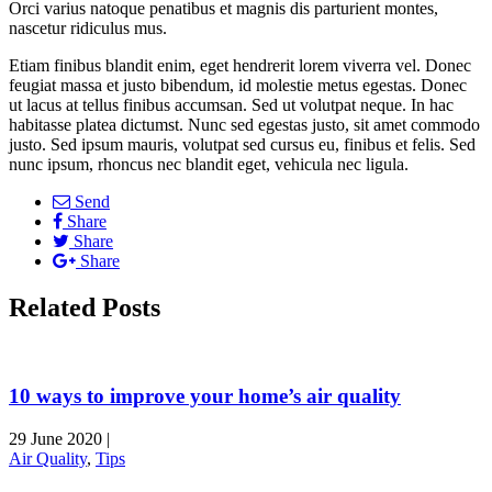
Orci varius natoque penatibus et magnis dis parturient montes,
nascetur ridiculus mus.
Etiam finibus blandit enim, eget hendrerit lorem viverra vel. Donec
feugiat massa et justo bibendum, id molestie metus egestas. Donec
ut lacus at tellus finibus accumsan. Sed ut volutpat neque. In hac
habitasse platea dictumst. Nunc sed egestas justo, sit amet commodo
justo. Sed ipsum mauris, volutpat sed cursus eu, finibus et felis. Sed
nunc ipsum, rhoncus nec blandit eget, vehicula nec ligula.
Send
Share
Share
Share
Related Posts
10 ways to improve your home’s air quality
29 June 2020
|
Air Quality
,
Tips