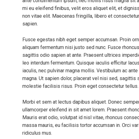
ante condimentum ipsum, nec mollis risus magna sit a
mi eu eleifend finibus, velit eros aliquet elit, et dign
non vitae elit. Maecenas fringilla, libero et consectet
sapien.
Fusce egestas nibh eget semper accumsan. Proin ornare
aliquam fermentum nisi justo sed nunc. Fusce rhoncus, 
sagittis odio sapien at ante. Praesent ultrices imperd
leo interdum fermentum. Quisque iaculis efficitur lac
iaculis, nec pulvinar magna mollis. Vestibulum ac ante 
magna. Ut sapien dolor, placerat vel nisi sed, sagittis s
molestie facilisis risus. Proin eget consectetur tellu
Morbi et sem at lectus dapibus aliquet. Donec sempe
ullamcorper eleifend in sit amet lorem. Praesent rhon
Mauris erat odio, volutpat id nisl vitae, rhoncus conse
massa mauris, eu facilisis tortor accumsan in. Orci va
ridiculus mus.