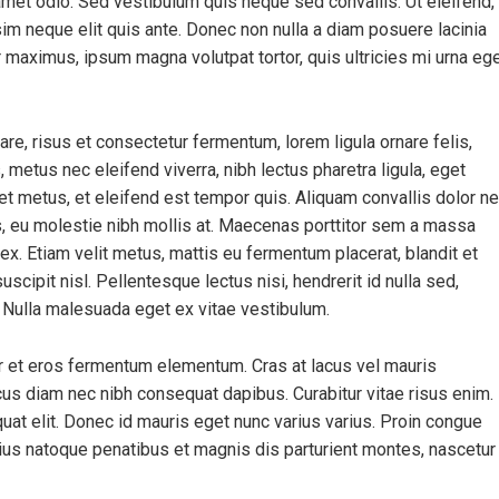
met odio. Sed vestibulum quis neque sed convallis. Ut eleifend,
issim neque elit quis ante. Donec non nulla a diam posuere lacinia
ur maximus, ipsum magna volutpat tortor, quis ultricies mi urna eg
, risus et consectetur fermentum, lorem ligula ornare felis,
metus nec eleifend viverra, nibh lectus pharetra ligula, eget
iet metus, et eleifend est tempor quis. Aliquam convallis dolor n
us, eu molestie nibh mollis at. Maecenas porttitor sem a massa
ex. Etiam velit metus, mattis eu fermentum placerat, blandit et
uscipit nisl. Pellentesque lectus nisi, hendrerit id nulla sed,
s. Nulla malesuada eget ex vitae vestibulum.
r et eros fermentum elementum. Cras at lacus vel mauris
cus diam nec nibh consequat dapibus. Curabitur vitae risus enim.
quat elit. Donec id mauris eget nunc varius varius. Proin congue
rius natoque penatibus et magnis dis parturient montes, nascetur