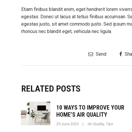
Etiam finibus blandit enim, eget hendrerit lorem vive
egestas. Donec ut lacus at tellus finibus accumsan. S
egestas justo, sit amet commodo justo. Sed ipsum maur
rhoncus nec blandit eget, vehicula nec ligula.
Send
Sha
RELATED POSTS
10 WAYS TO IMPROVE YOUR
HOME’S AIR QUALITY
29 June 2020
|
Air Quality
,
Tips