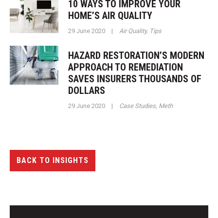
10 WAYS TO IMPROVE YOUR
HOME’S AIR QUALITY
29 June 2020
|
Air Quality
,
Tips
HAZARD RESTORATION’S MODERN
APPROACH TO REMEDIATION
SAVES INSURERS THOUSANDS OF
DOLLARS
29 June 2020
|
Case Studies
,
Meth
BACK TO INSIGHTS