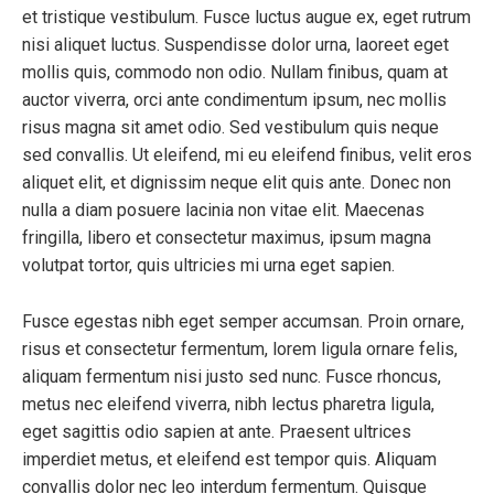
et tristique vestibulum. Fusce luctus augue ex, eget rutrum
nisi aliquet luctus. Suspendisse dolor urna, laoreet eget
mollis quis, commodo non odio. Nullam finibus, quam at
auctor viverra, orci ante condimentum ipsum, nec mollis
risus magna sit amet odio. Sed vestibulum quis neque
sed convallis. Ut eleifend, mi eu eleifend finibus, velit eros
aliquet elit, et dignissim neque elit quis ante. Donec non
nulla a diam posuere lacinia non vitae elit. Maecenas
fringilla, libero et consectetur maximus, ipsum magna
volutpat tortor, quis ultricies mi urna eget sapien.
Fusce egestas nibh eget semper accumsan. Proin ornare,
risus et consectetur fermentum, lorem ligula ornare felis,
aliquam fermentum nisi justo sed nunc. Fusce rhoncus,
metus nec eleifend viverra, nibh lectus pharetra ligula,
eget sagittis odio sapien at ante. Praesent ultrices
imperdiet metus, et eleifend est tempor quis. Aliquam
convallis dolor nec leo interdum fermentum. Quisque