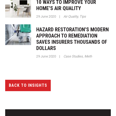
10 WAYS TO IMPROVE YOUR
HOME’S AIR QUALITY
29 June 2020
|
Air Quality
,
Tips
HAZARD RESTORATION’S MODERN
APPROACH TO REMEDIATION
SAVES INSURERS THOUSANDS OF
DOLLARS
29 June 2020
|
Case Studies
,
Meth
BACK TO INSIGHTS