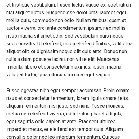
et tristique vestibulum. Fusce luctus augue ex, eget rutrum
nisi aliquet luctus. Suspendisse dolor urna, laoreet eget
mollis quis, commodo non odio. Nullam finibus, quam at
auctor viverra, orci ante condimentum ipsum, nec mollis
risus magna sit amet odio. Sed vestibulum quis neque
sed convallis. Ut eleifend, mi eu eleifend finibus, velit eros
aliquet elit, et dignissim neque elit quis ante. Donec non
nulla a diam posuere lacinia non vitae elit. Maecenas
fringilla, libero et consectetur maximus, ipsum magna
volutpat tortor, quis ultricies mi urna eget sapien.
Fusce egestas nibh eget semper accumsan. Proin ornare,
risus et consectetur fermentum, lorem ligula ornare felis,
aliquam fermentum nisi justo sed nunc. Fusce rhoncus,
metus nec eleifend viverra, nibh lectus pharetra ligula,
eget sagittis odio sapien at ante. Praesent ultrices
imperdiet metus, et eleifend est tempor quis. Aliquam
convallis dolor nec leo interdum fermentum. Quisque