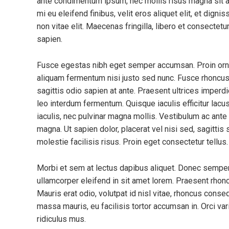
ante condimentum ipsum, nec mollis risus magna sit a
mi eu eleifend finibus, velit eros aliquet elit, et dign
non vitae elit. Maecenas fringilla, libero et consectet
sapien.
Fusce egestas nibh eget semper accumsan. Proin ornare
aliquam fermentum nisi justo sed nunc. Fusce rhoncus, 
sagittis odio sapien at ante. Praesent ultrices imperd
leo interdum fermentum. Quisque iaculis efficitur lac
iaculis, nec pulvinar magna mollis. Vestibulum ac ante 
magna. Ut sapien dolor, placerat vel nisi sed, sagittis s
molestie facilisis risus. Proin eget consectetur tellu
Morbi et sem at lectus dapibus aliquet. Donec sempe
ullamcorper eleifend in sit amet lorem. Praesent rhon
Mauris erat odio, volutpat id nisl vitae, rhoncus conse
massa mauris, eu facilisis tortor accumsan in. Orci va
ridiculus mus.