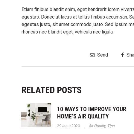
Etiam finibus blandit enim, eget hendrerit lorem vive
egestas. Donec ut lacus at tellus finibus accumsan. S
egestas justo, sit amet commodo justo. Sed ipsum maur
rhoncus nec blandit eget, vehicula nec ligula.
Send
Sha
RELATED POSTS
10 WAYS TO IMPROVE YOUR
HOME’S AIR QUALITY
29 June 2020
|
Air Quality
,
Tips