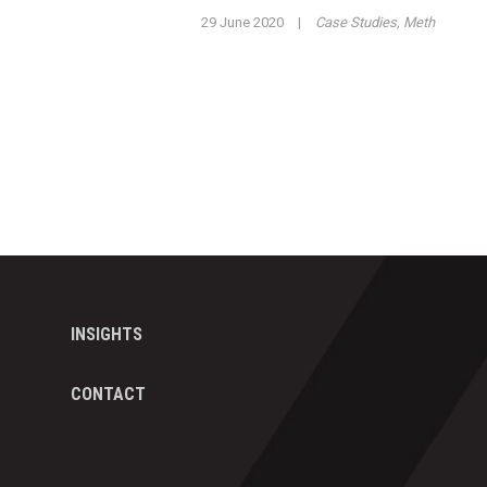
29 June 2020
|
Case Studies
,
Meth
INSIGHTS
CONTACT