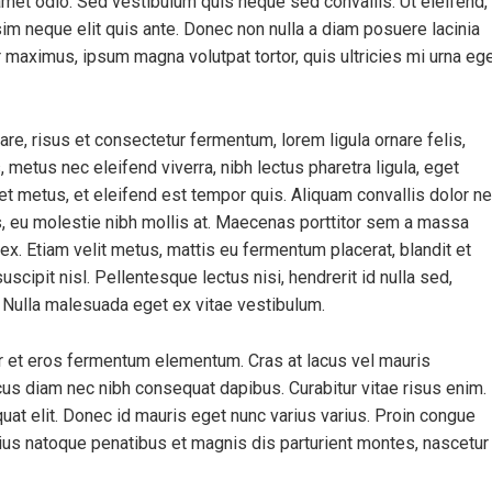
met odio. Sed vestibulum quis neque sed convallis. Ut eleifend,
issim neque elit quis ante. Donec non nulla a diam posuere lacinia
ur maximus, ipsum magna volutpat tortor, quis ultricies mi urna eg
, risus et consectetur fermentum, lorem ligula ornare felis,
metus nec eleifend viverra, nibh lectus pharetra ligula, eget
iet metus, et eleifend est tempor quis. Aliquam convallis dolor n
us, eu molestie nibh mollis at. Maecenas porttitor sem a massa
ex. Etiam velit metus, mattis eu fermentum placerat, blandit et
uscipit nisl. Pellentesque lectus nisi, hendrerit id nulla sed,
s. Nulla malesuada eget ex vitae vestibulum.
r et eros fermentum elementum. Cras at lacus vel mauris
cus diam nec nibh consequat dapibus. Curabitur vitae risus enim.
quat elit. Donec id mauris eget nunc varius varius. Proin congue
rius natoque penatibus et magnis dis parturient montes, nascetur